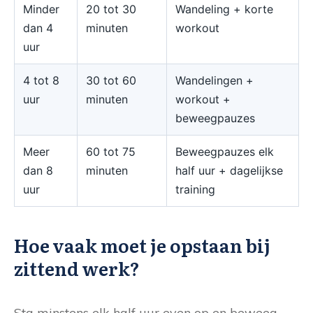
Minder
20 tot 30
Wandeling + korte
dan 4
minuten
workout
uur
4 tot 8
30 tot 60
Wandelingen +
uur
minuten
workout +
beweegpauzes
Meer
60 tot 75
Beweegpauzes elk
dan 8
minuten
half uur + dagelijkse
uur
training
Hoe vaak moet je opstaan bij
zittend werk?
Sta minstens elk half uur even op en beweeg