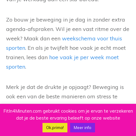
Zo bouw je beweging in je dag in zonder extra
agenda-afspraken. Wil je een vast ritme over de
week? Maak dan een
weekschema voor thuis
sporten
. En als je twijfelt hoe vaak je echt moet
trainen, lees dan
hoe vaak je per week moet
sporten
.
Merk je dat de drukte je opjaagt? Beweging is
ook een van de beste manieren om stress te
verlagen. Lees daarover meer in ons artikel over
FitIn4Minuten.com gebruikt cookies om je ervan te verzekeren
sporten tegen stress
. En een actieve dag helpt je
dat je de beste ervaring beleeft op onze website
’s avonds ook beter te slapen, zoals je leest in
Ok,prima!
Meer info
beter slapen door sporten
.