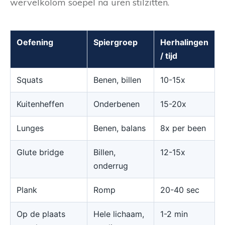
wervelkolom soepel na uren stilzitten.
Oefening
Spiergroep
Herhalingen
/ tijd
Squats
Benen, billen
10-15x
Kuitenheffen
Onderbenen
15-20x
Lunges
Benen, balans
8x per been
Glute bridge
Billen,
12-15x
onderrug
Plank
Romp
20-40 sec
Op de plaats
Hele lichaam,
1-2 min