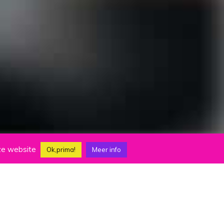
nze website
Ok,prima!
Meer info