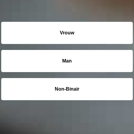
Vrouw
Man
Non-Binair