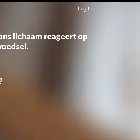
Log In
ns lichaam reageert op
voedsel.
?