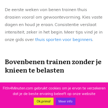
De eerste weken van benen trainen thuis
draaien vooral om gewoontevorming. Kies vaste
dagen en houd je eraan. Consistentie verslaat
intensiteit, zeker in het begin. Meer tips vind je in
onze gids over
thuis sporten voor beginners
.
Bovenbenen trainen zonder je
knieen te belasten
Voor bovenbenen zonder kniebelasting kies je
FitIn4Minuten.com gebruikt cookies om je ervan te verzekeren
glute bridges, single-leg glute bridges en
dat je de beste ervaring beleeft op onze website
isometrische oefeningen zoals de wall sit met
Ok,prima!
Meer info