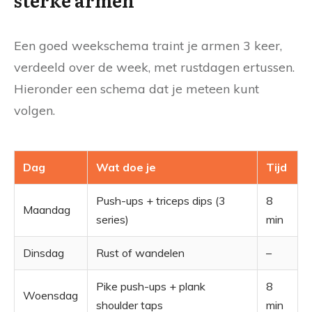
Een goed weekschema traint je armen 3 keer,
verdeeld over de week, met rustdagen ertussen.
Hieronder een schema dat je meteen kunt
volgen.
Dag
Wat doe je
Tijd
Push-ups + triceps dips (3
8
Maandag
series)
min
Dinsdag
Rust of wandelen
–
Pike push-ups + plank
8
Woensdag
shoulder taps
min