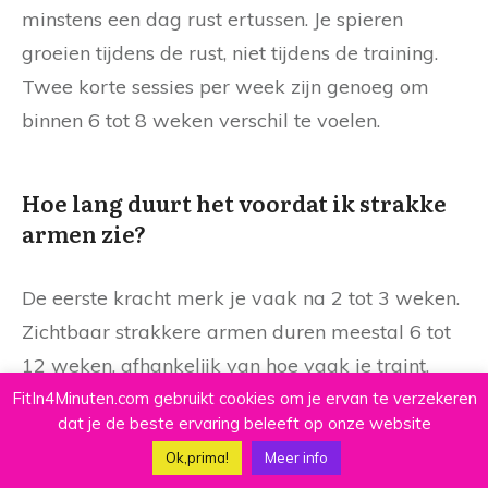
minstens een dag rust ertussen. Je spieren
groeien tijdens de rust, niet tijdens de training.
Twee korte sessies per week zijn genoeg om
binnen 6 tot 8 weken verschil te voelen.
Hoe lang duurt het voordat ik strakke
armen zie?
De eerste kracht merk je vaak na 2 tot 3 weken.
Zichtbaar strakkere armen duren meestal 6 tot
12 weken, afhankelijk van hoe vaak je traint,
wat je eet en je startpunt. Wees geduldig en
FitIn4Minuten.com gebruikt cookies om je ervan te verzekeren
dat je de beste ervaring beleeft op onze website
houd het vol.
Ok,prima!
Meer info