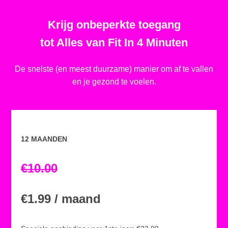
Krijg onbeperkte toegang
tot Alles van Fit In 4 Minuten
De snelste (en meest duurzame) manier om af te vallen
en je gezond te voelen.
12 MAANDEN
€10.00
€1.99 / maand