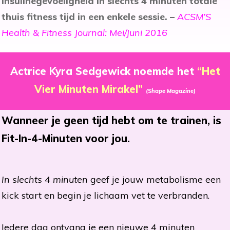
insulinegevoeligheid in slechts 4 minuten totale
thuis fitness tijd in een enkele sessie. –
ACSM’S
Health & Fitness Journal: Mei/Juni 2016
Actrice Kyra Sedgewick noemde het
“Het
Vier Minuten Mirakel”
(Shape Magazine)
Wanneer je geen tijd hebt om te trainen, is
Fit-In-4-Minuten voor jou.
In slechts 4 minuten
geef je jouw metabolisme een
kick start en begin je lichaam vet te verbranden.
Iedere dag ontvang je een nieuwe 4 minuten