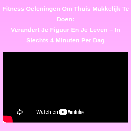
Fitness Oefeningen Om Thuis Makkelijk Te
Doen:
Verandert Je Figuur En Je Leven – In
Slechts 4 Minuten Per Dag